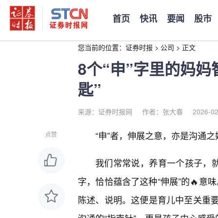
首页
快讯
要闻
股市
您当前的位置：
证券时报
>
公司
>
正文
8个“申”字里的妈
匙”
来源：证券时报网
作者：张大春
2026-02
“申”者，伸展之意，亦是沟通之
点赞
我们常常说，养育一个孩子，就
字，恰恰蕴含了这种“伸展”的🔥意
陈述、说明。这便是育儿中至关重