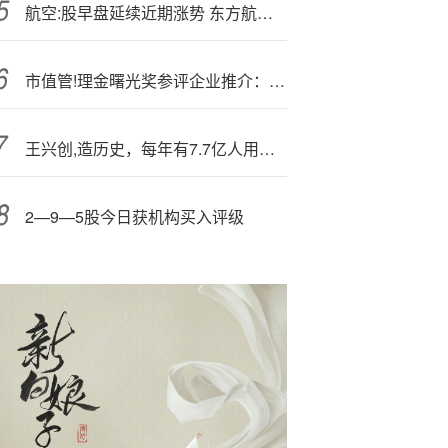
航空:股早盘延续近期涨势 东方航空涨逾6%南方航空涨逾5%
市值管!理金曙光奖参评企业推介：万科ESG表现获得境内外广泛认可
王兴创,造历史，每年有7.7亿人用美团
2—9—5股今日获机构买入评级