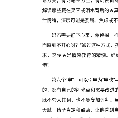
息万变，有时晴空万里，有时阴雨绵
解读那些藏在笑容或泪水背后的🔥
泄情绪，深层可能是委屈、焦虑或不
妈妈需要静下心来，像侦探一样，
而感到不开心呀？”通过这种方式，
求，这便🔥是情感教育的精髓。妈
港”。
第六个“申”，可以引申为“申映
的，都有自己的闪光点和需要改进的
既不夸大其词，也不🎯妄加评判。
天赋，给予肯定和鼓励，让他看到自