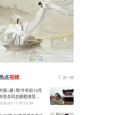
热点
视频
换一换
中国<建>筑!今年前10月
新签合同总额稳增至
36065亿元
2026-02-11 05:16:09