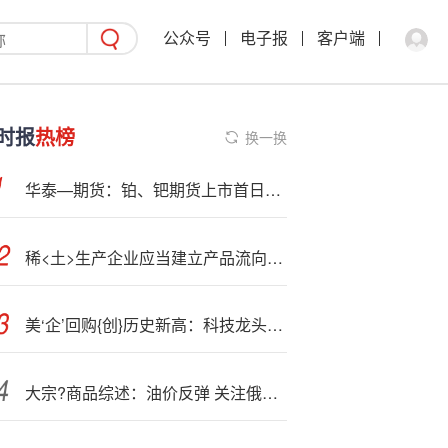
公众号
电子报
客户端
时报
热榜
换一换
华泰—期货：铂、钯期货上市首日策略
稀<土>生产企业应当建立产品流向记录制度
美‘企’回购{创}历史新高：科技龙头与华尔街大行主导，全年或超 1.1 万亿美元
大宗?商品综述：油价反弹 关注俄乌进展 联储降息预期推升金价和铜价