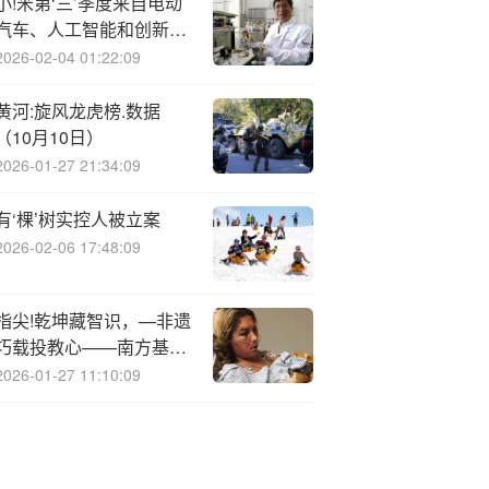
小!米第‘三’季度来自电动
汽车、人工智能和创新业
务的利润达7亿元人民币
2026-02-04 01:22:09
黄河:旋风龙虎榜.数据
（10月10日）
2026-01-27 21:34:09
有‘棵’树实控人被立案
2026-02-06 17:48:09
指尖!乾坤藏智识，—非遗
巧载投教心——南方基金
投教基地参与哇噻CBD・
2026-01-27 11:10:09
福田CBD企业特色展示活
动